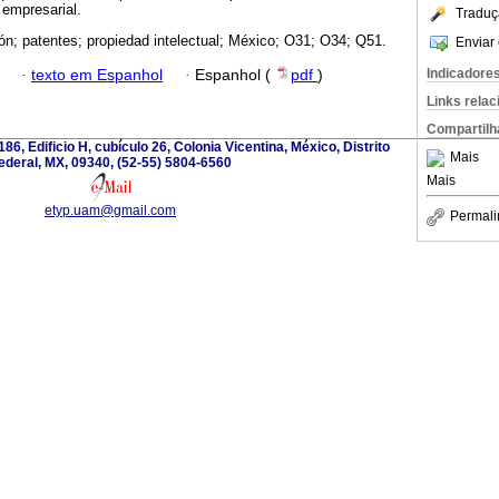
 empresarial.
Traduç
ón; patentes; propiedad intelectual; México; O31; O34; Q51.
Enviar 
Indicadore
·
texto em Espanhol
·
Espanhol (
pdf
)
Links rela
Compartilh
186, Edificio H, cubículo 26, Colonia Vicentina, México, Distrito
Mais
ederal, MX, 09340, (52-55) 5804-6560
Mais
etyp.uam@gmail.com
Permali