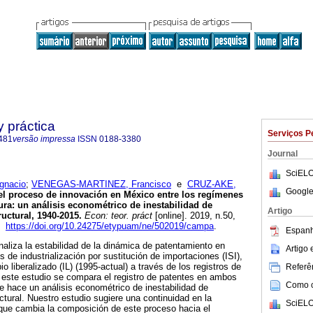
y práctica
Serviços P
481
versão impressa
ISSN
0188-3380
Journal
SciELO
gnacio
;
VENEGAS-MARTINEZ, Francisco
e
CRUZ-AKE,
Google
 proceso de innovación en México entre los regímenes
ura: un análisis econométrico de inestabilidad de
Artigo
uctural, 1940-2015.
Econ: teor. práct
[online]. 2019, n.50,
1.
https://doi.org/10.24275/etypuam/ne/502019/campa
.
Espanh
naliza la estabilidad de la dinámica de patentamiento en
Artigo
 de industrialización por sustitución de importaciones (ISI),
o liberalizado (IL) (1995-actual) a través de los registros de
Referên
 este estudio se compara el registro de patentes en ambos
Como ci
e hace un análisis econométrico de inestabilidad de
tural. Nuestro estudio sugiere una continuidad en la
SciELO
nque cambia la composición de este proceso hacia el