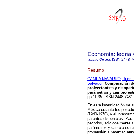
Economía: teoría 
versão On-line
ISSN
2448-7
Resumo
CAMPA NAVARRO, Juan I
Salvador
.
Comparación del
proteccionista y de apert
parámetros y cambio estr
pp.11-35. ISSN 2448-748
En esta investigación se a
México durante los periodos
(1940-1970), y el intercambi
patentes disponibles. Para
periodos, adicionalmente s
parámetros y cambio estruc
propensión a patentar, au