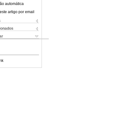
ão automática
este artigo por email
s
cionados
ar
nk