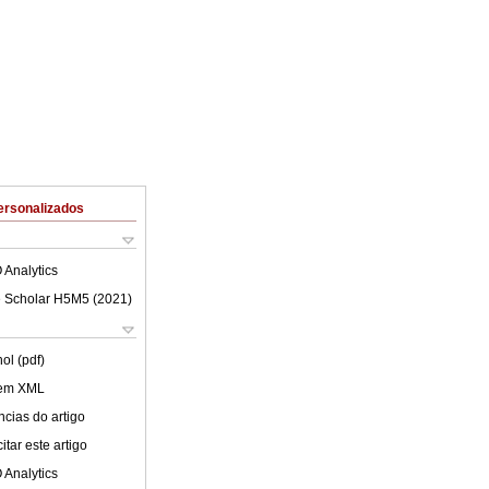
ersonalizados
 Analytics
 Scholar H5M5 (
2021
)
ol (pdf)
 em XML
cias do artigo
tar este artigo
 Analytics