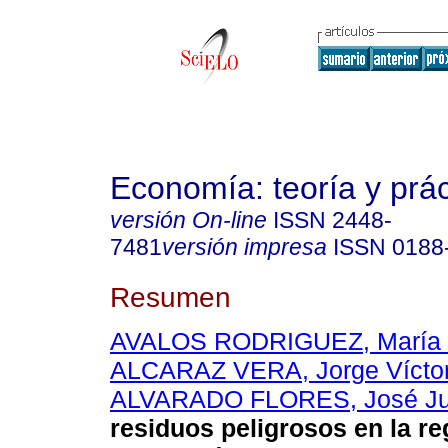
Economía: teoría y prác
versión On-line
ISSN
2448-
7481
versión impresa
ISSN
0188
Resumen
AVALOS RODRIGUEZ, María L
ALCARAZ VERA, Jorge Vícto
ALVARADO FLORES, José J
residuos peligrosos en la re