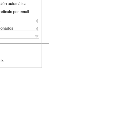
ción automática
artículo por email
s
cionados
nk