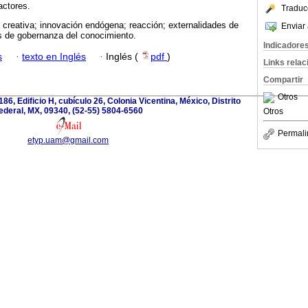
actores.
Traduc
 creativa; innovación endógena; reacción; externalidades de
Enviar 
 de gobernanza del conocimiento.
Indicadore
s
·
texto en Inglés
·
Inglés (
pdf
)
Links rela
Compartir
Otros
186, Edificio H, cubículo 26, Colonia Vicentina, México, Distrito
ederal, MX, 09340, (52-55) 5804-6560
Otros
Permali
etyp.uam@gmail.com