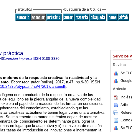
y práctica
Servicios 
7481
versión impresa
ISSN
0188-3380
Revista
SciELO
 motores de la respuesta creativa: la reactividad y la
Google
ento.
Econ: teor. práct
[online]. 2017, n.47, pp.9-30. ISSN
g/10.24275/etypuam/ne/472017/antonelli
.
Articulo
ndógena como producto de la respuesta creativa de las
Inglés 
 del equilibrio es la piedra angular de la nueva complejidad
 explora el papel de la reacción de las firmas en condiciones
Artícu
a gobernanza del conocimiento, estableciendo que las
estas creativas actualmente tienen lugar como una alternativa
Referen
vas. Se implementa un marco sistémico capaz de mostrar
Como ci
bernanza del conocimiento es determinante para lograr la
irmas en lugar que la adaptativa y ii) los niveles de reacción
SciELO
 las tasas de introducción de innovaciones e incrementan la