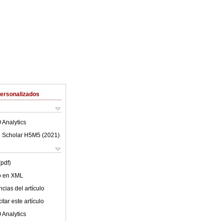
Personalizados
 Analytics
 Scholar H5M5 (
2021
)
(pdf)
lo en XML
cias del artículo
tar este artículo
 Analytics