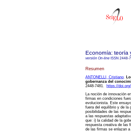
Economía: teoría 
versión On-line
ISSN
2448-
Resumen
ANTONELLI, Cristiano
.
Los
gobernanza del conocimi
2448-7481.
https://doi.or
La noción de innovación e
firmas en condiciones fuera
evolucionista. Este ensayo
fuera del equilibrio y de l
posibilidades de las respu
a las respuestas adaptati
que: i) la calidad de la go
respuesta creativa de las f
de las firmas se enlazan a