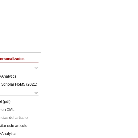
Personalizados
 Analytics
 Scholar H5M5 (
2021
)
l (pdf)
lo en XML
cias del artículo
tar este artículo
 Analytics