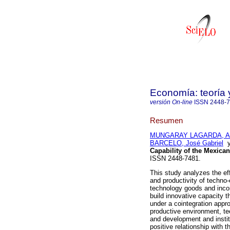
Economía: teoría 
versión On-line
ISSN
2448-
Resumen
MUNGARAY LAGARDA, Al
BARCELO, José Gabriel
Capability of the Mexic
ISSN 2448-7481.
This study analyzes the eff
and productivity of techno
technology goods and inco
build innovative capacity 
under a cointegration appro
productive environment, tec
and development and institu
positive relationship with 