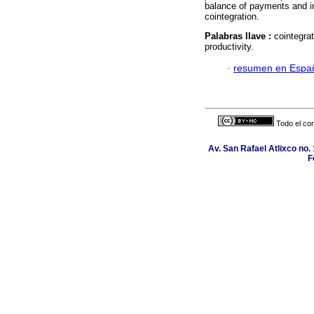
balance of payments and i
cointegration.
Palabras llave :
cointegrat
productivity.
·
resumen en Espa
Todo el con
Av. San Rafael Atlixco no. 
F