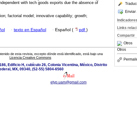
ndependent with tech goods exports due the absence of
Traduc
Enviar 
ion; factorial model; innovative capability; growth;
Indicadore
Links rela
ñol
·
texto en Español
·
Español (
pdf
)
Compartir
Otros
Otros
tenido de esta revista, excepto dónde está identificado, está bajo una
Licencia Creative Commons
Permali
186, Edificio H, cubículo 26, Colonia Vicentina, México, Distrito
ederal, MX, 09340, (52-55) 5804-6560
etyp.uam@gmail.com