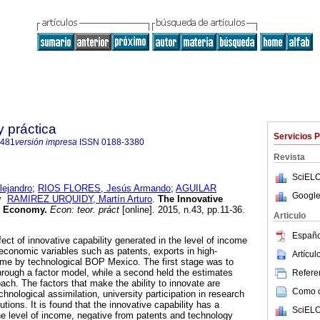
y práctica
Servicios 
7481
versión impresa
ISSN
0188-3380
Revista
SciELO
ejandro
;
RIOS FLORES, Jesús Armando
;
AGUILAR
Google
y
RAMIREZ URQUIDY, Martín Arturo
.
The Innovative
an Economy
.
Econ: teor. práct
[online]. 2015, n.43, pp.11-36.
Articulo
Españo
ect of innovative capability generated in the level of income
-economic variables such as patents, exports in high-
Artícu
me by technological BOP Mexico. The first stage was to
through a factor model, while a second held the estimates
Referen
ach. The factors that make the ability to innovate are
Como ci
hnological assimilation, university participation in research
tions. It is found that the innovative capability has a
SciELO
the level of income, negative from patents and technology