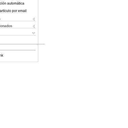
ción automática
artículo por email
s
cionados
nk