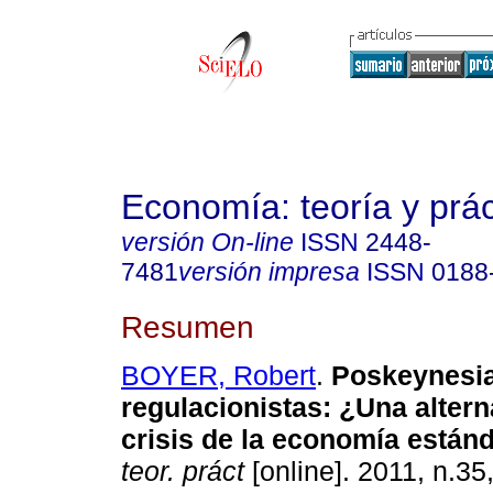
Economía: teoría y prác
versión On-line
ISSN
2448-
7481
versión impresa
ISSN
0188
Resumen
BOYER, Robert
.
Poskeynesi
regulacionistas
:
¿Una alterna
crisis de la economía están
teor. práct
[online]. 2011, n.35