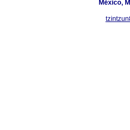
México, M
tzintzu