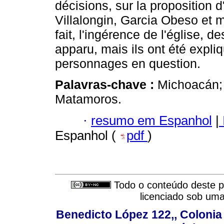
décisions, sur la propositi
Villalongin, Garcia Obeso et
fait, l'ingérence de l'église, 
apparu, mais ils ont été expliq
personnages en question.
Palavras-chave :
Michoacán; 
Matamoros.
·
resumo em Espanhol
|
Espanhol (
pdf
)
Todo o conteúdo deste pe
licenciado sob um
Benedicto López 122,, Colonia V