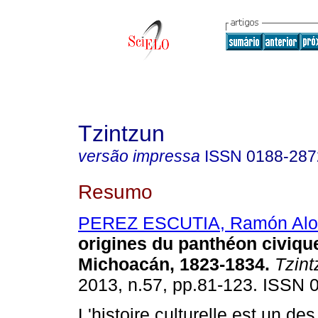
Tzintzun
versão impressa
ISSN
0188-287
Resumo
PEREZ ESCUTIA, Ramón Alo
origines du panthéon civiqu
Michoacán, 1823-1834
.
Tzint
2013, n.57, pp.81-123. ISSN 
L'histoire culturelle est un des