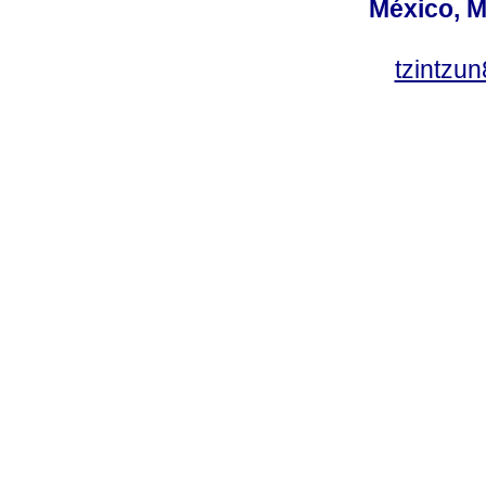
México, M
tzintzu