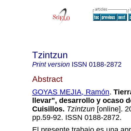
Tzintzun
Print version
ISSN
0188-2872
Abstract
GOYAS MEJIA, Ramón
.
Tier
llevar", desarrollo y ocaso 
Cuisillos
.
Tzintzun
[online]. 2
pp.59-92. ISSN 0188-2872.
El presente trabajo es una apr