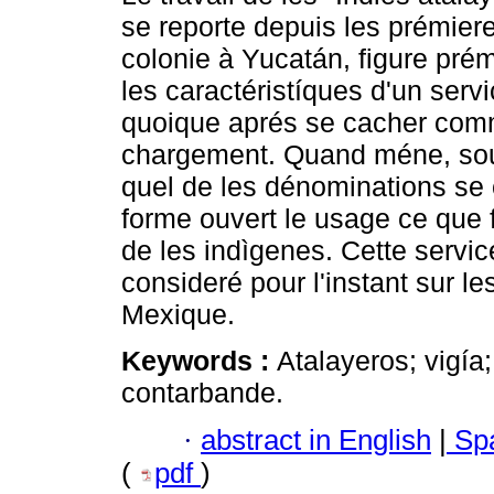
se reporte depuis les prémie
colonie à Yucatán, figure pré
les caractéristíques d'un serv
quoique aprés se cacher com
chargement. Quand méne, sou
quel de les dénominations se
forme ouvert le usage ce que fa
de les indìgenes. Cette service
consideré pour l'instant sur l
Mexique.
Keywords :
Atalayeros; vigía
contarbande.
·
abstract in English
|
Spa
(
pdf
)