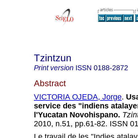
Tzintzun
Print version
ISSN
0188-2872
Abstract
VICTORIA OJEDA, Jorge
.
Usa
service des "indiens atalaye
l'Yucatan Novohispano
.
Tzin
2010, n.51, pp.61-82. ISSN 0
Le travail de les "Indies atala