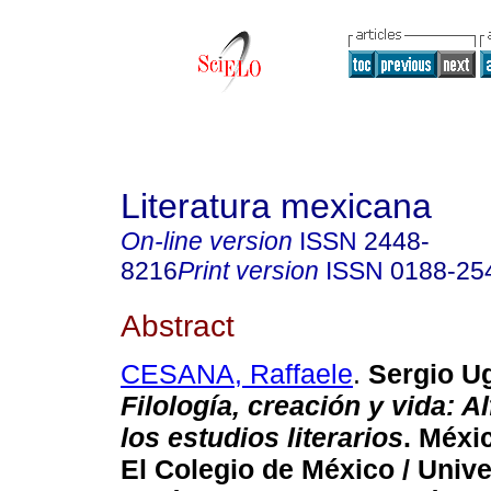
Literatura mexicana
On-line version
ISSN
2448-
8216
Print version
ISSN
0188-25
Abstract
CESANA, Raffaele
.
Sergio Ug
Filología, creación y vida: 
los estudios literarios
. Méxi
El Colegio de México / Univ