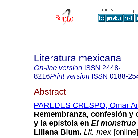
Literatura mexicana
On-line version
ISSN
2448-
8216
Print version
ISSN
0188-25
Abstract
PAREDES CRESPO, Omar A
Remembranza, confesión y cu
y la epístola en
El monstruo
Liliana Blum.
Lit. mex
[online]