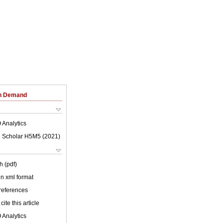
on Demand
 Analytics
 Scholar H5M5 (
2021
)
h (pdf)
 in xml format
 references
cite this article
 Analytics