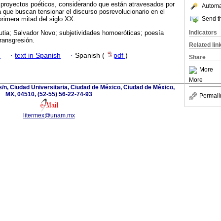
proyectos poéticos, considerando que están atravesados por
Automat
a que buscan tensionar el discurso posrevolucionario en el
Send th
rimera mitad del siglo XX.
Indicators
rutia; Salvador Novo; subjetividades homoeróticas; poesía
transgresión.
Related lin
h
·
text in Spanish
·
Spanish (
pdf
)
Share
More
More
s/n, Ciudad Universitaria, Ciudad de México, Ciudad de México,
MX, 04510, (52-55) 56-22-74-93
Permali
litermex@unam.mx