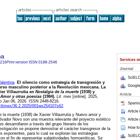
na
Services 
8216
Print version
ISSN
0188-2546
Journal
SciELO
lentina
.
El silencio como estrategia de transgresión y
Google
scurso masculino posterior a la Revolución mexicana. La
ier Villaurrutia en
Nostalgia de la muerte
(1938) y
Article
Amor y otras poesías
(1984).
Lit. mex
[online]. 2025,
ub Jan 06, 2026. ISSN 2448-8216.
Spanis
ifl.litmex/36.2.2025/001wx254107s62
.
Article
 la muerte (1938) de Xavier Villaurrutia y Nuevo amor y
lvador Novo son una muestra relevante del proyecto estético
Article
s desarrollaron a través del grupo literario de los
How to 
tigación se propone demostrar el carácter transgresor de la
 exponentes, para lo cual se exploran las estrategias
SciELO
con el fin de representar subjetividades homoeróticas. Se