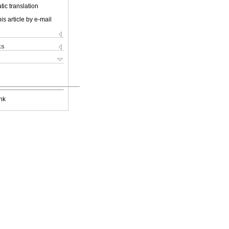
ic translation
is article by e-mail
ks
nk