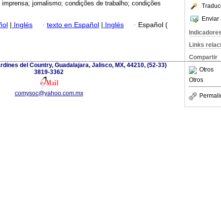
; imprensa; jornalismo; condições de trabalho; condições
Traduc
Enviar 
ñol
|
Inglés
·
texto en Español
|
Inglés
·
Español (
Indicadore
Links rela
Compartir
dines del Country, Guadalajara, Jalisco, MX, 44210, (52-33)
Otros
3819-3362
Otros
comysoc@yahoo.com.mx
Permali