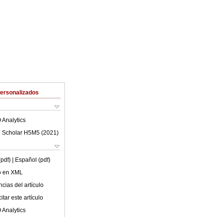
Personalizados
 Analytics
 Scholar H5M5 (
2021
)
(pdf)
| Español (pdf)
lo en XML
cias del artículo
tar este artículo
 Analytics