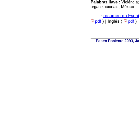
Palabras llave :
Violência
organizacionais; México.
·
resumen en Espa
pdf
) | Inglés (
pdf
)
Paseo Poniente 2093, Jar