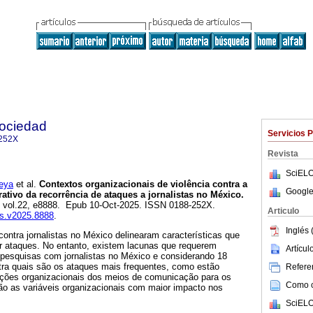
ociedad
Servicios 
252X
Revista
SciELO
eya
et al.
Contextos organizacionais de violência contra a
Google
tivo da recorrência de ataques a jornalistas no México.
5, vol.22, e8888. Epub 10-Oct-2025. ISSN 0188-252X.
Articulo
ys.v2025.8888
.
Inglés 
contra jornalistas no México delinearam características que
r ataques. No entanto, existem lacunas que requerem
Artícu
pesquisas com jornalistas no México e considerando 18
tra quais são os ataques mais frequentes, como estão
Referen
ições organizacionais dos meios de comunicação para os
Como ci
são as variáveis organizacionais com maior impacto nos
SciELO