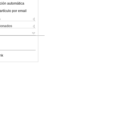
ción automática
artículo por email
s
cionados
nk