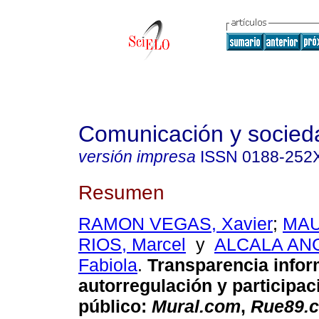
Comunicación y socied
versión impresa
ISSN
0188-252
Resumen
RAMON VEGAS, Xavier
;
MAU
RIOS, Marcel
y
ALCALA AN
Fabiola
.
Transparencia infor
autorregulación y participac
público
:
Mural.com
,
Rue89.