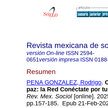
Revista mexicana de so
versión On-line
ISSN
2594-
0651
versión impresa
ISSN
0188
Resumen
PENA GONZALEZ, Rodrigo
.
C
paz: la Red Conéctate por t
Rev. Mex. Sociol
[online]. 2025
pp.157-185. Epub 21-Feb-20