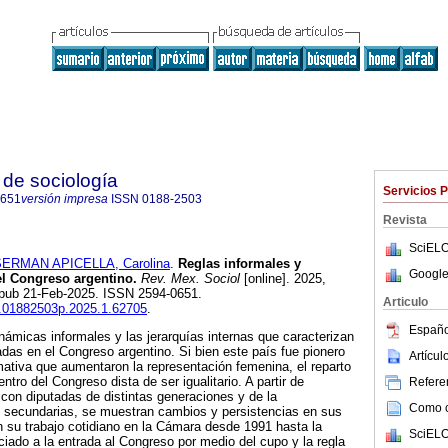
de sociología
Servicios 
0651
versión impresa
ISSN
0188-2503
Revista
SciELO
ERMAN APICELLA, Carolina
.
Reglas informales y
Google
el Congreso argentino.
Rev. Mex. Sociol
[online]. 2025,
 Epub 21-Feb-2025. ISSN 2594-0651.
Articulo
is.01882503p.2025.1.62705
.
Españo
inámicas informales y las jerarquías internas que caracterizan
adas en el Congreso argentino. Si bien este país fue pionero
Artícu
ativa que aumentaron la representación femenina, el reparto
tro del Congreso dista de ser igualitario. A partir de
Referen
 con diputadas de distintas generaciones y de la
Como ci
s secundarias, se muestran cambios y persistencias en sus
 su trabajo cotidiano en la Cámara desde 1991 hasta la
SciELO
ciado a la entrada al Congreso por medio del cupo y la regla