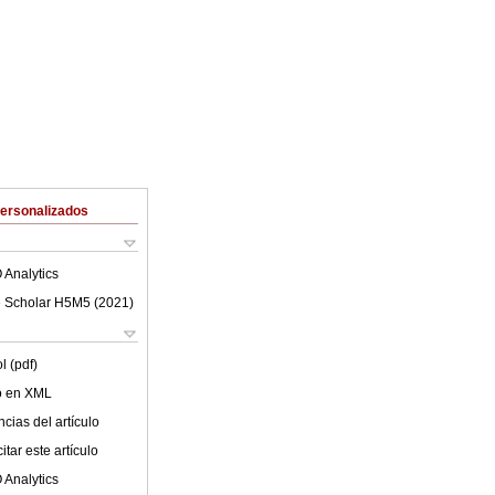
Personalizados
 Analytics
 Scholar H5M5 (
2021
)
l (pdf)
lo en XML
cias del artículo
tar este artículo
 Analytics