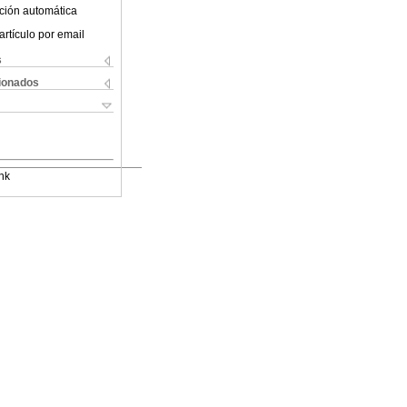
ción automática
artículo por email
s
cionados
nk