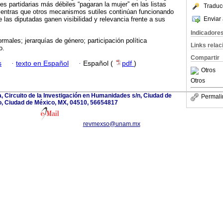
es partidarias más débiles “pagaran la mujer” en las listas
Traduc
mientras que otros mecanismos sutiles continúan funcionando
Enviar 
las diputadas ganen visibilidad y relevancia frente a sus
Indicadore
ormales; jerarquías de género; participación política
Links rela
o.
Compartir
s
·
texto en Español
·
Español (
pdf
)
Otros
Otros
a, Circuito de la Investigación en Humanidades s/n, Ciudad de
Permali
, Ciudad de México, MX, 04510, 56654817
revmexso@unam.mx