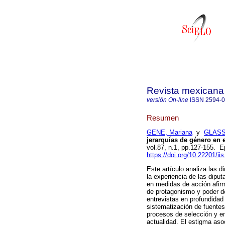
Revista mexicana 
versión On-line
ISSN
2594-
Resumen
GENE, Mariana
y
GLASS
jerarquías de género en 
vol.87, n.1, pp.127-155.
https://doi.org/10.22201/i
Este artículo analiza las d
la experiencia de las diput
en medidas de acción afirm
de protagonismo y poder den
entrevistas en profundidad
sistematización de fuente
procesos de selección y en
actualidad. El estigma aso