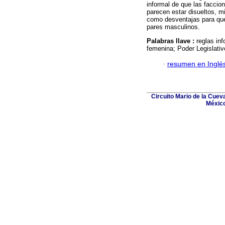
informal de que las faccion
parecen estar disueltos, 
como desventajas para que 
pares masculinos.
Palabras llave :
reglas inf
femenina; Poder Legislativ
·
resumen en Inglé
Circuito Mario de la Cuev
México