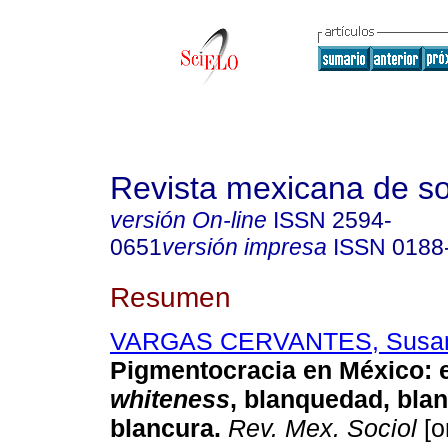
Revista mexicana de so
versión On-line
ISSN
2594-
0651
versión impresa
ISSN
0188
Resumen
VARGAS CERVANTES, Susa
Pigmentocracia en México: 
whiteness
, blanquedad, blan
blancura.
Rev. Mex. Sociol
[o