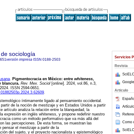
de sociología
Servicios 
0651
versión impresa
ISSN
0188-2503
Revista
SciELO
usana
.
Pigmentocracia en México: entre
whiteness
,
Google
 blancura.
Rev. Mex. Sociol
[online]. 2024, vol.86, n.3,
-2024. ISSN 2594-0651.
Articulo
is.01882503p.2024.3.62609
.
Españo
stemológico íntimamente ligado al pensamiento occidental.
partir de la noción de mestizaje y en Estados Unidos a partir
Artícu
e artículo analiza la relación entre la blanquedad, la
 la expresión en inglés whiteness, y propone redefinir nuestro
Referen
cracia como un método performativo que va más allá del
Como ci
on las percepciones. De esta forma, se muestran las
 pensar el mestizaje a partir de la
SciELO
cación del sujeto, y el proyecto nacionalista y epistemológico