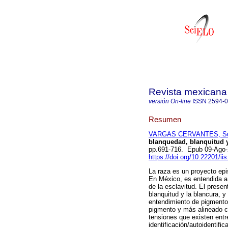
Revista mexicana 
versión On-line
ISSN
2594-
Resumen
VARGAS CERVANTES, S
blanquedad, blanquitud y
pp.691-716. Epub 09-Ago
https://doi.org/10.22201/i
La raza es un proyecto epi
En México, es entendida a 
de la esclavitud. El present
blanquitud y la blancura, y
entendimiento de pigmento
pigmento y más alineado c
tensiones que existen entre
identificación/autoidentifi