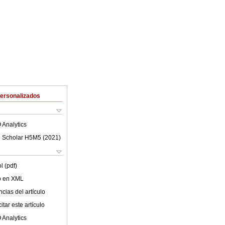
Personalizados
 Analytics
 Scholar H5M5 (
2021
)
l (pdf)
lo en XML
cias del artículo
tar este artículo
 Analytics