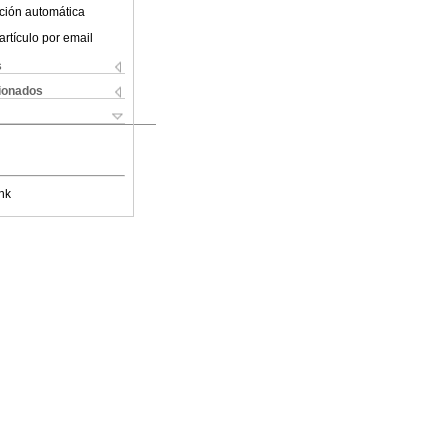
ción automática
artículo por email
s
cionados
nk