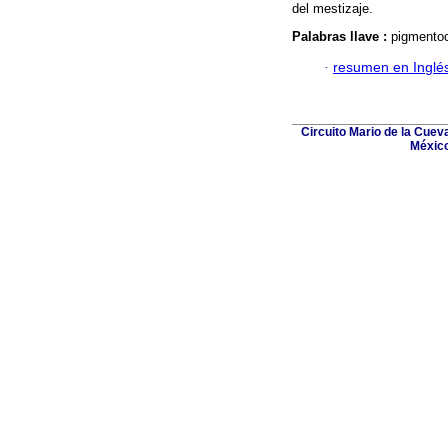
del mestizaje.
Palabras llave :
pigmentoc
·
resumen en Inglé
Circuito Mario de la Cuev
México