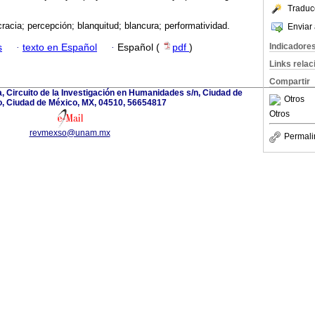
Traduc
racia; percepción; blanquitud; blancura; performatividad.
Enviar 
Indicadore
s
·
texto en Español
·
Español (
pdf
)
Links rela
Compartir
a, Circuito de la Investigación en Humanidades s/n, Ciudad de
Otros
, Ciudad de México, MX, 04510, 56654817
Otros
revmexso@unam.mx
Permali