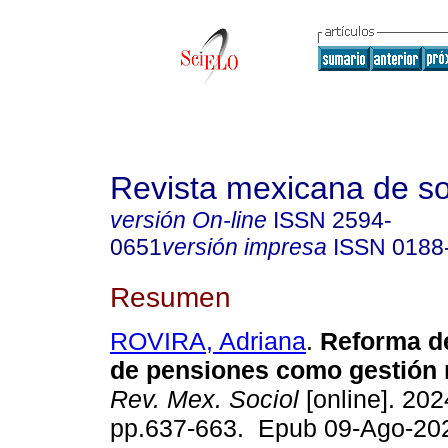
Revista mexicana de so
versión On-line
ISSN
2594-
0651
versión impresa
ISSN
0188
Resumen
ROVIRA, Adriana
.
Reforma de
de pensiones como gestión n
Rev. Mex. Sociol
[online]. 2024
pp.637-663. Epub 09-Ago-20