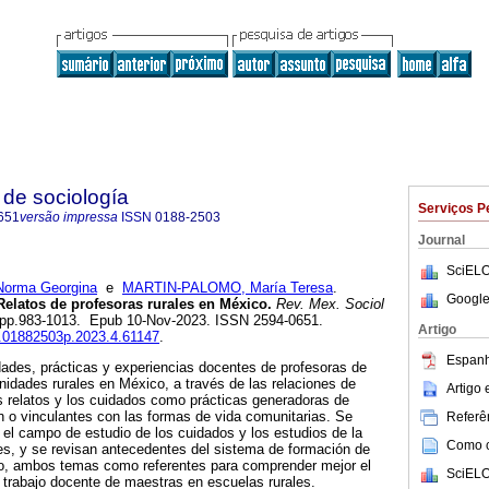
de sociología
Serviços P
651
versão impressa
ISSN
0188-2503
Journal
SciELO
rma Georgina
e
MARTIN-PALOMO, María Teresa
.
Google
elatos de profesoras rurales en México.
Rev. Mex. Sociol
.4, pp.983-1013. Epub 10-Nov-2023. ISSN 2594-0651.
Artigo
is.01882503p.2023.4.61147
.
Espanh
idades, prácticas y experiencias docentes de profesoras de
idades rurales en México, a través de las relaciones de
Artigo
 relatos y los cuidados como prácticas generadoras de
n o vinculantes con las formas de vida comunitarias. Se
Referên
e el campo de estudio de los cuidados y los estudios de la
Como ci
es, y se revisan antecedentes del sistema de formación de
o, ambos temas como referentes para comprender mejor el
SciELO
l trabajo docente de maestras en escuelas rurales.