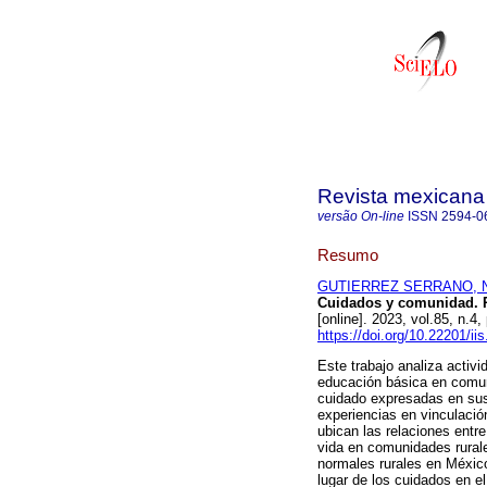
Revista mexicana 
versão On-line
ISSN
2594-0
Resumo
GUTIERREZ SERRANO, No
Cuidados y comunidad. R
[online]. 2023, vol.85, n
https://doi.org/10.22201/i
Este trabajo analiza activ
educación básica en comun
cuidado expresadas en sus
experiencias en vinculació
ubican las relaciones entr
vida en comunidades rural
normales rurales en Méxic
lugar de los cuidados en e