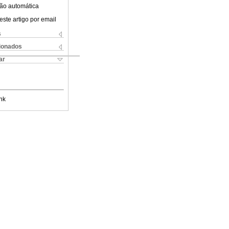
ão automática
este artigo por email
s
cionados
ar
nk