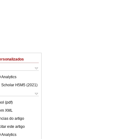
ersonalizados
 Analytics
 Scholar H5M5 (
2021
)
ol (pdf)
 em XML
cias do artigo
tar este artigo
 Analytics