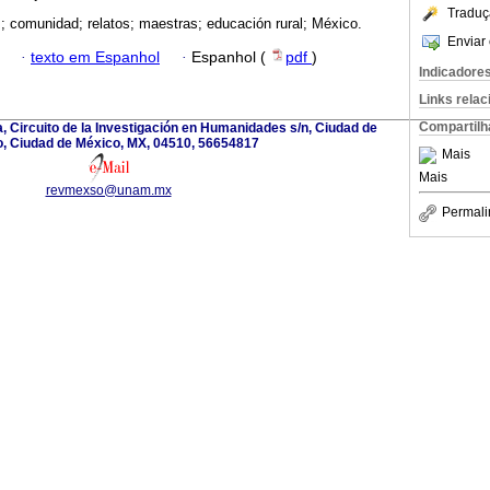
Traduç
; comunidad; relatos; maestras; educación rural; México.
Enviar 
·
texto em Espanhol
·
Espanhol (
pdf
)
Indicadore
Links rela
Compartilh
a, Circuito de la Investigación en Humanidades s/n, Ciudad de
, Ciudad de México, MX, 04510, 56654817
Mais
Mais
revmexso@unam.mx
Permali