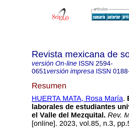
Revista mexicana de so
versión On-line
ISSN
2594-
0651
versión impresa
ISSN
0188
Resumen
HUERTA MATA, Rosa María
.
E
laborales de estudiantes uni
el Valle del Mezquital.
Rev. M
[online]. 2023, vol.85, n.3, pp