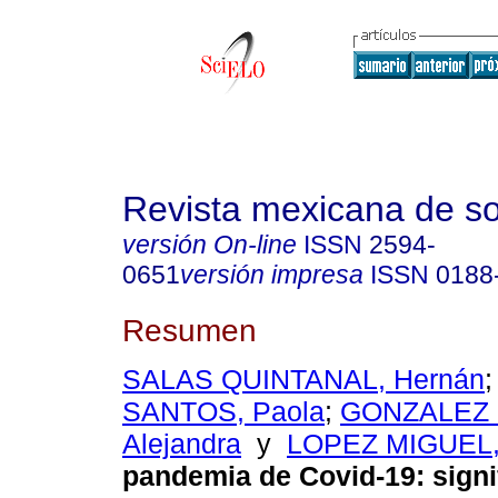
Revista mexicana de so
versión On-line
ISSN
2594-
0651
versión impresa
ISSN
0188
Resumen
SALAS QUINTANAL, Hernán
SANTOS, Paola
;
GONZALEZ N
Alejandra
y
LOPEZ MIGUEL, 
pandemia de Covid-19: signi