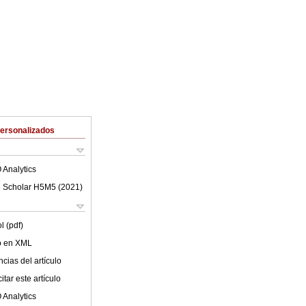
Personalizados
 Analytics
 Scholar H5M5 (
2021
)
l (pdf)
lo en XML
cias del artículo
tar este artículo
 Analytics