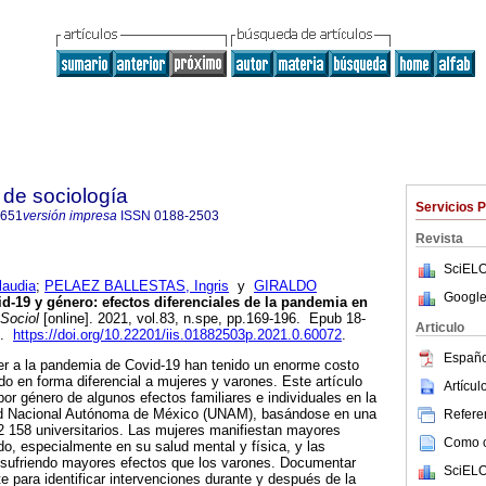
de sociología
Servicios 
0651
versión impresa
ISSN
0188-2503
Revista
SciELO
audia
;
PELAEZ BALLESTAS, Ingris
y
GIRALDO
Google
d-19 y género: efectos diferenciales de la pandemia en
Sociol
[online]. 2021, vol.83, n.spe, pp.169-196. Epub 18-
Articulo
1.
https://doi.org/10.22201/iis.01882503p.2021.0.60072
.
Españo
r a la pandemia de Covid-19 han tenido un enorme costo
ndo en forma diferencial a mujeres y varones. Este artículo
Artícu
por género de algunos efectos familiares e individuales en la
dad Nacional Autónoma de México (UNAM), basándose en una
Referen
2 158 universitarios. Las mujeres manifiestan mayores
Como ci
do, especialmente en su salud mental y física, y las
 sufriendo mayores efectos que los varones. Documentar
SciELO
e para identificar intervenciones durante y después de la