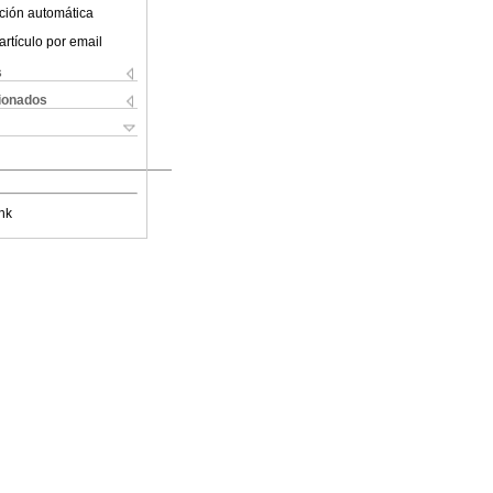
ción automática
artículo por email
s
cionados
nk