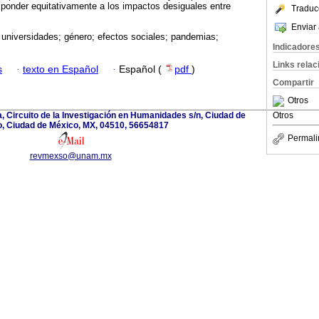
ponder equitativamente a los impactos desiguales entre
Traduc
Enviar 
 universidades; género; efectos sociales; pandemias;
Indicadore
Links rela
s
·
texto en Español
·
Español (
pdf
)
Compartir
Otros
a, Circuito de la Investigación en Humanidades s/n, Ciudad de
Otros
, Ciudad de México, MX, 04510, 56654817
Permali
revmexso@unam.mx