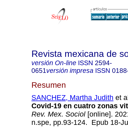
Revista mexicana de so
versión On-line
ISSN
2594-
0651
versión impresa
ISSN
0188
Resumen
SANCHEZ, Martha Judith
et a
Covid-19 en cuatro zonas vit
Rev. Mex. Sociol
[online]. 202
n.spe, pp.93-124. Epub 18-J