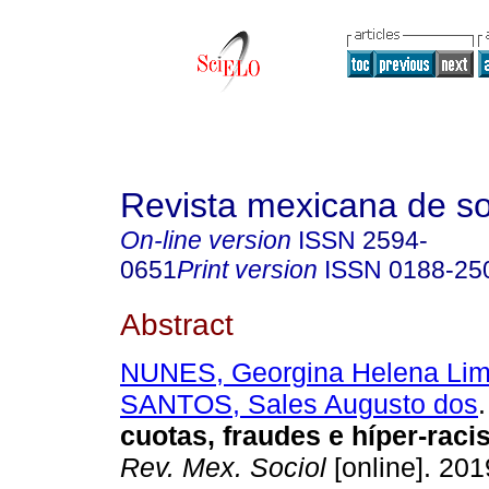
Revista mexicana de so
On-line version
ISSN
2594-
0651
Print version
ISSN
0188-25
Abstract
NUNES, Georgina Helena Li
SANTOS, Sales Augusto dos
.
cuotas, fraudes e híper-raci
Rev. Mex. Sociol
[online]. 2019