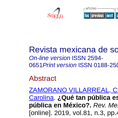
Revista mexicana de so
On-line version
ISSN
2594-
0651
Print version
ISSN
0188-25
Abstract
ZAMORANO VILLARREAL, Cl
Carolina
.
¿Qué tan pública es
pública en México?.
Rev. Mex
[online]. 2019, vol.81, n.3, pp