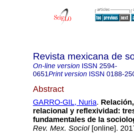
Revista mexicana de so
On-line version
ISSN
2594-
0651
Print version
ISSN
0188-25
Abstract
GARRO-GIL, Nuria
.
Relación,
relacional y reflexividad: tr
fundamentales de la sociolog
Rev. Mex. Sociol
[online]. 2017