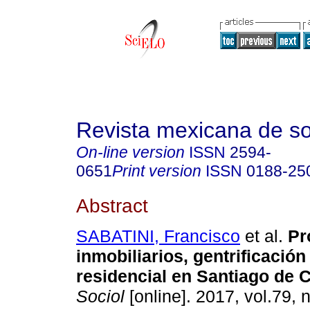
Revista mexicana de so
On-line version
ISSN
2594-
0651
Print version
ISSN
0188-25
Abstract
SABATINI, Francisco
et al.
Pr
inmobiliarios, gentrificació
residencial en Santiago de C
Sociol
[online]. 2017, vol.79, 