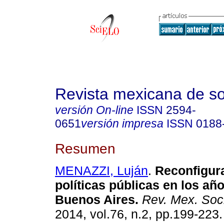
Revista mexicana de so
versión On-line
ISSN
2594-
0651
versión impresa
ISSN
0188
Resumen
MENAZZI, Luján
.
Reconfigur
políticas públicas en los añ
Buenos Aires
.
Rev. Mex. Soc
2014, vol.76, n.2, pp.199-223