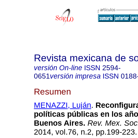
Revista mexicana de so
versión On-line
ISSN
2594-
0651
versión impresa
ISSN
0188
Resumen
MENAZZI, Luján
.
Reconfigur
políticas públicas en los añ
Buenos Aires
.
Rev. Mex. Soc
2014, vol.76, n.2, pp.199-223