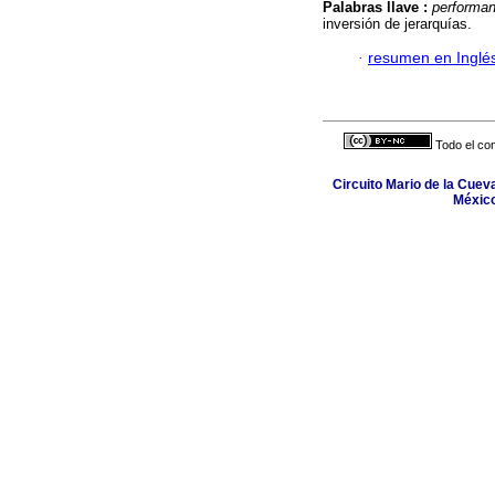
Palabras llave :
performa
inversión de jerarquías.
·
resumen en Inglé
Todo el con
Circuito Mario de la Cuev
México