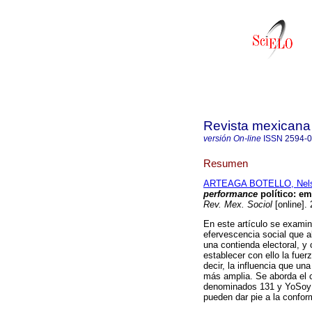
Revista mexicana 
versión On-line
ISSN
2594-
Resumen
ARTEAGA BOTELLO, Nel
performance
político
:
em
Rev. Mex. Sociol
[online].
En este artículo se exam
efervescencia social que a
una contienda electoral, y
establecer con ello la fuerz
decir, la influencia que un
más amplia. Se aborda el c
denominados 131 y YoSoy13
pueden dar pie a la confor