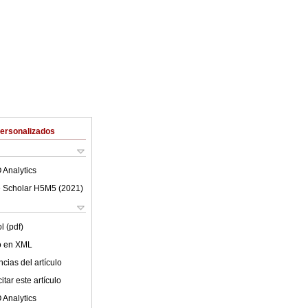
Personalizados
 Analytics
 Scholar H5M5 (
2021
)
l (pdf)
lo en XML
cias del artículo
tar este artículo
 Analytics