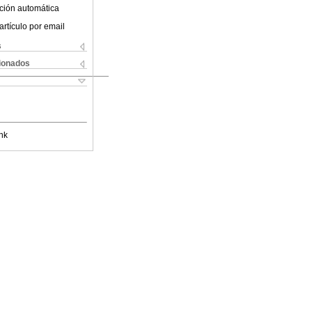
ción automática
artículo por email
s
cionados
nk