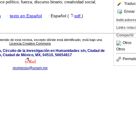
nce
político; fuerza; discurso binario; creatividad social;
Traduc
Enviar 
s
·
texto en Español
·
Español (
pdf
)
Indicadore
Links rela
Compartir
tenido de esta revista, excepto dónde está identificado, está bajo una
Otros
Licencia Creative Commons
Otros
a, Circuito de la Investigación en Humanidades s/n, Ciudad de
, Ciudad de México, MX, 04510, 56654817
Permali
revmexso@unam.mx