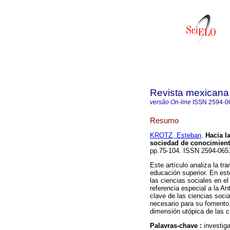
Revista mexicana 
versão On-line
ISSN
2594-0
Resumo
KROTZ, Esteban
.
Hacia l
sociedad de conocimien
pp.75-104. ISSN 2594-065
Este artículo analiza la t
educación superior. En es
las ciencias sociales en el
referencia especial a la An
clave de las ciencias soci
necesario para su fomento.
dimensión utópica de las c
Palavras-chave :
investig