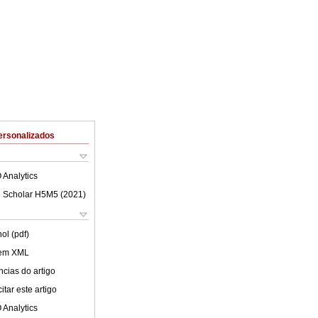
ersonalizados
 Analytics
 Scholar H5M5 (
2021
)
ol (pdf)
 em XML
cias do artigo
tar este artigo
 Analytics