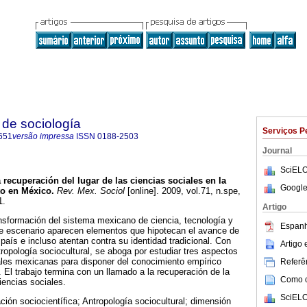
de sociología
Serviços P
651
versão impressa
ISSN
0188-2503
Journal
SciELO
a recuperación del lugar de las ciencias sociales en la
Google
to en México
.
Rev. Mex. Sociol
[online]. 2009, vol.71, n.spe,
1.
Artigo
ransformación del sistema mexicano de ciencia, tecnología y
Espanh
te escenario aparecen elementos que hipotecan el avance de
 país e incluso atentan contra su identidad tradicional. Con
Artigo
tropología sociocultural, se aboga por estudiar tres aspectos
ales mexicanas para disponer del conocimiento empírico
Referên
 El trabajo termina con un llamado a la recuperación de la
Como ci
iencias sociales.
SciELO
ación sociocientífica; Antropología sociocultural; dimensión