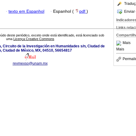
Traduç
·
texto em Espanhol
·
Espanhol (
pdf
)
Enviar 
Indicadore
Links rela
Compartilh
údo deste periódico, exceto onde está identificado, está licenciado sob
uma
Licença Creative Commons
Mais
a, Circuito de la Investigación en Humanidades s/n, Ciudad de
Mais
, Ciudad de México, MX, 04510, 56654817
Permali
revmexso@unam.mx