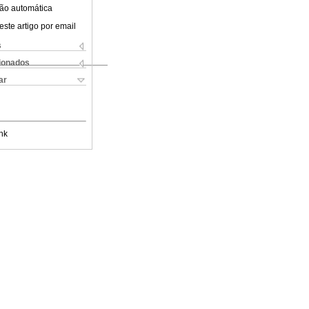
ão automática
este artigo por email
s
cionados
ar
nk