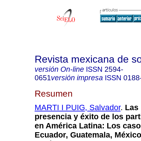
Revista mexicana de so
versión On-line
ISSN
2594-
0651
versión impresa
ISSN
0188
Resumen
MARTI I PUIG, Salvador
.
Las
presencia y éxito de los par
en América Latina
:
Los casos
Ecuador, Guatemala, México