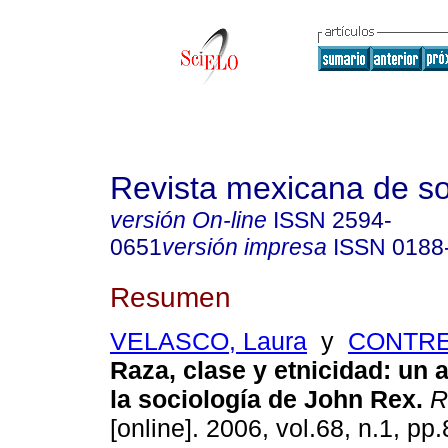
Revista mexicana de so
versión On-line
ISSN
2594-
0651
versión impresa
ISSN
0188
Resumen
VELASCO, Laura
y
CONTRE
Raza, clase y etnicidad
:
un 
la sociología de John Rex
.
Re
[online]. 2006, vol.68, n.1, p