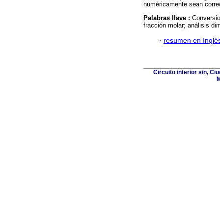
numéricamente sean corre
Palabras llave :
Conversio
fracción molar; análisis di
·
resumen en Inglé
Circuito interior s/n, C
M