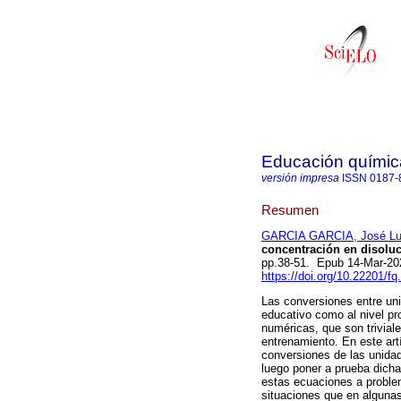
Educación químic
versión impresa
ISSN
0187-
Resumen
GARCIA GARCIA, José Lu
concentración en disoluc
pp.38-51. Epub 14-Mar-2
https://doi.org/10.22201/
Las conversiones entre uni
educativo como al nivel pr
numéricas, que son trivial
entrenamiento. En este art
conversiones de las unida
luego poner a prueba dich
estas ecuaciones a problem
situaciones que en algunas