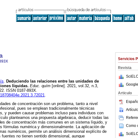
a
Servicios 
893X
Revista
SciELO
ís
.
Deduciendo las relaciones entre las unidades de
Google
iones líquidas.
Educ. quím
[online]. 2021, vol.32, n.3,
022. ISSN 0187-893X.
Articulo
fq.18708404e.2021.3.72021
.
Españo
dades de concentración son un problema, tanto a nivel
ofesional, pues se emplean tradicionalmente técnicas
Artícu
es, y pueden causar problemas incluso para individuos con
ículo planteamos una propuesta algebraica, deducir todas las
Referen
des de concentración más comunes en un sistema líquido, y
Como ci
as fórmulas numérica y dimensionalmente. La aplicación de
as numéricos, permite un análisis dimensional explícito de
SciELO
 fuentes no tienen sentido dimensional, aunque