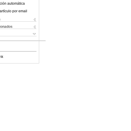
ción automática
artículo por email
s
cionados
nk