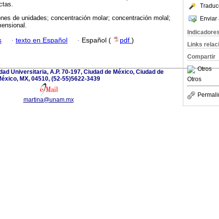
ctas.
Traduc
nes de unidades; concentración molar; concentración molal;
Enviar 
mensional.
Indicadore
s
·
texto en Español
·
Español (
pdf
)
Links rela
Compartir
Otros
iudad Universitaria, A.P. 70-197, Ciudad de México, Ciudad de
éxico, MX, 04510, (52-55)5622-3439
Otros
Permali
martina@unam.mx