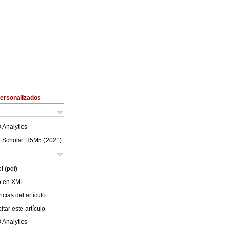
Personalizados
 Analytics
 Scholar H5M5 (
2021
)
l (pdf)
lo en XML
cias del artículo
tar este artículo
 Analytics