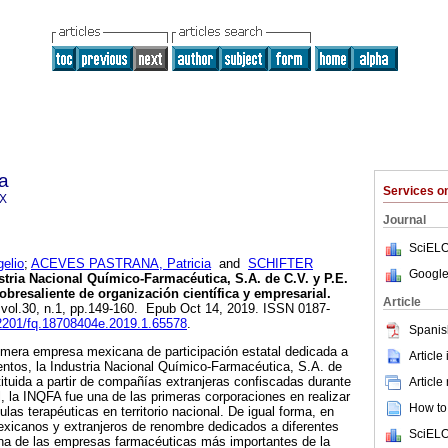
a
Services 
3X
Journal
SciELO
elio
;
ACEVES PASTRANA, Patricia
and
SCHIFTER
Google
tria Nacional Químico-Farmacéutica, S.A. de C.V. y P.E.
obresaliente de organización científica y empresarial.
Article
, vol.30, n.1, pp.149-160. Epub Oct 14, 2019. ISSN 0187-
.22201/fq.18708404e.2019.1.65578
.
Spanis
imera empresa mexicana de participación estatal dedicada a
Article
ntos, la Industria Nacional Químico-Farmacéutica, S.A. de
ituida a partir de compañías extranjeras confiscadas durante
Article
 la INQFA fue una de las primeras corporaciones en realizar
How to 
las terapéuticas en territorio nacional. De igual forma, en
exicanos y extranjeros de renombre dedicados a diferentes
SciELO
una de las empresas farmacéuticas más importantes de la