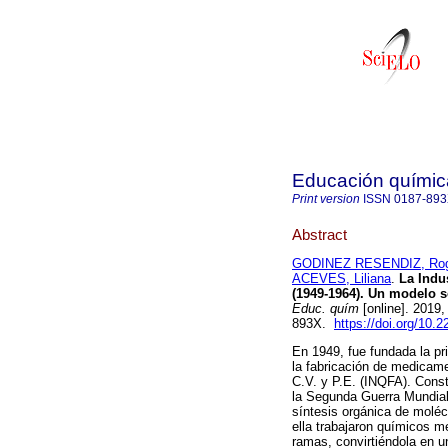
Educación químic
Print version
ISSN
0187-89
Abstract
GODINEZ RESENDIZ, Rog
ACEVES, Liliana
.
La Indus
(1949-1964). Un modelo s
Educ. quím
[online]. 2019
893X.
https://doi.org/10
En 1949, fue fundada la pr
la fabricación de medicame
C.V. y P.E. (INQFA). Const
la Segunda Guerra Mundial,
síntesis orgánica de molécu
ella trabajaron químicos m
ramas, convirtiéndola en 