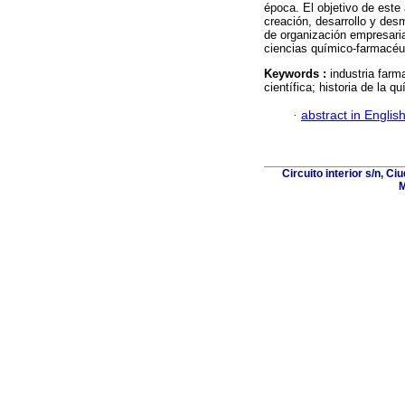
época. El objetivo de este a
creación, desarrollo y de
de organización empresarial
ciencias químico-farmacéu
Keywords :
industria far
científica; historia de la q
·
abstract in Englis
Circuito interior s/n, C
M