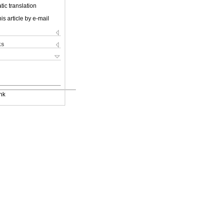
ic translation
is article by e-mail
ks
nk