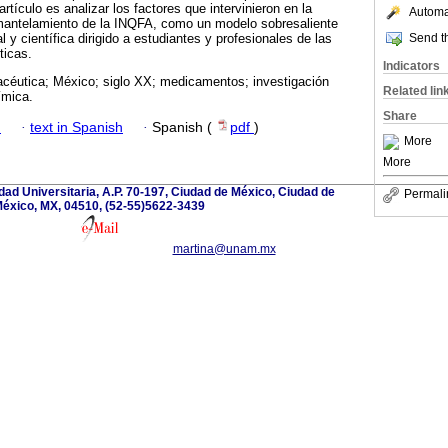
rtículo es analizar los factores que intervinieron en la
Automat
smantelamiento de la INQFA, como un modelo sobresaliente
Send th
 y científica dirigido a estudiantes y profesionales de las
ticas.
Indicators
macéutica; México; siglo XX; medicamentos; investigación
Related lin
uímica.
Share
h
·
text in Spanish
·
Spanish (
pdf
)
More
More
iudad Universitaria, A.P. 70-197, Ciudad de México, Ciudad de
Permali
éxico, MX, 04510, (52-55)5622-3439
martina@unam.mx