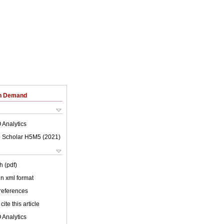
on Demand
 Analytics
 Scholar H5M5 (
2021
)
h (pdf)
 in xml format
 references
cite this article
 Analytics