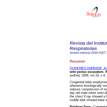
Revista del Insti
Respiratorias
versión impresa
ISSN
0187-
Resumen
QUINONES ANDRADE, Ar
witn pectus excavatum.
A
[online]. 2006, vol.19, n.
Congenital lobar emphysema
otherwise histologically no
induces compression of nor
day old male infant seen d
the chest X-ray showed a h
middle lobe showed lobar 
Palabras llave :
Congenita