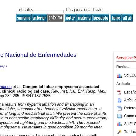
tuto Nacional de Enfermedades
Servicios 
Revista
7585
SciELO
Articulo
mando
et al.
Congenital lobar emphysema associated
 clinical radiological case
.
Rev. Inst. Nal. Enf. Resp. Mex.
Españo
4, pp.282-285. ISSN 0187-7585.
Artícu
 results from hyperinsufflation and air trapping in an
Referen
rmal lobe, secondary to a bronchial valvular mechanism. It
mal lung and mediastinal shift. We present the case of a 45
Como ci
ue to nonspecific respiratory difficulty and pectus excavatum;
yperlucent right lung and mediastinal shift. The resected
SciELO
emphysema. He remains in good condition 29 months later.
Traduc
l lobar emphysema; hyperinsufflation; mediastinal shift;