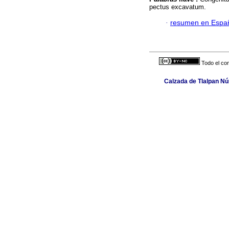
pectus excavatum.
·
resumen en Espa
Todo el con
Calzada de Tlalpan Núm