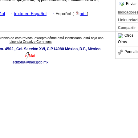
Enviar 
Indicadore
ñol
·
texto en Español
·
Español (
pdf
)
Links rela
Compartir
Otros
tenido de esta revista, excepto dónde está identificado, está bajo una
Otros
Licencia Creative Commons
. 4502,, Col. Sección XVI, C.P.14080 México, D.F., México
Permali
editoria@iner.gob.mx