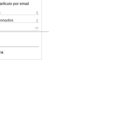
artículo por email
s
cionados
nk