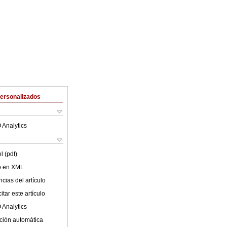
Personalizados
 Analytics
l (pdf)
lo en XML
cias del artículo
tar este artículo
 Analytics
ción automática