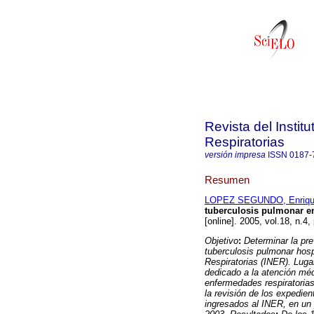
Revista del Insti
Respiratorias
versión impresa
ISSN
0187-
Resumen
LOPEZ SEGUNDO, Enriq
tuberculosis pulmonar en
[online]. 2005, vol.18, n.
Objetivo
:
Determinar la pr
tuberculosis pulmonar hosp
Respiratorias (INER).
Luga
dedicado a la atención méd
enfermedades respiratorias
la revisión de los expedie
ingresados al INER, en un 