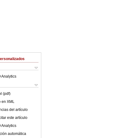
Personalizados
 Analytics
l (pdf)
lo en XML
cias del artículo
tar este artículo
 Analytics
ción automática