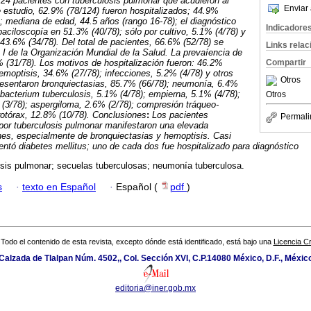
124 pacientes con tuberculosis
pulmonar que acudieron al
Enviar 
 estudio, 62.9% (78/124) fueron hospitalizados; 44.9%
; mediana de edad, 44.5 años (rango 16-78); el diagnóstico
Indicadore
baciloscopía en 51.3% (40/78); sólo por cultivo, 5.1% (4/78) y
 43.6% (34/78). Del total de pacientes, 66.6% (52/78) se
Links rela
a I de la Organización Mundial de la Salud. La prevaíencia de
Compartir
% (31/78). Los motivos de hospitalización fueron: 46.2%
hemoptisis, 34.6% (27/78); infecciones, 5.2% (4/78) y otros
Otros
resentaron bronquiectasias, 85.7% (66/78); neumonía, 6.4%
acterium tuberculosis, 5.1% (4/78); empierna, 5.1% (4/78);
Otros
% (3/78); aspergiloma, 2.6% (2/78); compresión tráqueo-
brotórax, 12.8% (10/78).
Conclusiones
:
Los pacientes
Permali
por tuberculosis pulmonar manifestaron una elevada
nes, especialmente de bronquiectasias y hemoptisis. Casi
ntó diabetes mellitus; uno de cada dos fue hospitalizado para diagnóstico
sis pulmonar; secuelas tuberculosas; neumonía tuberculosa.
s
·
texto en Español
·
Español (
pdf
)
Todo el contenido de esta revista, excepto dónde está identificado, está bajo una
Licencia 
Calzada de Tlalpan Núm. 4502,, Col. Sección XVI, C.P.14080 México, D.F., Méxic
editoria@iner.gob.mx