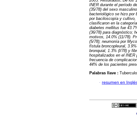
2003.
Resultados
:
De los 
INER durante el período de
(35/78) del sexo masculino
bacteriológico se hizo por 
por baciloscopía y cultivo,
clasificaron en la categorí
diabetes mellitus fue 43.7
(36/78) para diagnóstico; 
motivos, 14.0% (11/78). P
(5/78); neumonía por Mycob
fístula broncopleural, 3.9
bronquial, 1.3% (l/78) y fi
hospitalizados en el INER 
frecuencia de complicacio
44% de los pacientes prese
Palabras llave :
Tuberculo
·
resumen en Inglé