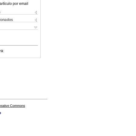
artículo por email
s
cionados
nk
Creative Commons
o