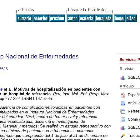
tuto Nacional de Enfermedades
Servicios 
Revista
7585
SciELO
Articulo
ue
et al.
Motivos de hospitalización en pacientes con
 un hospital de referencia
.
Rev. Inst. Nal. Enf. Resp. Mex.
Españo
4, pp.277-282. ISSN 0187-7585.
Artícu
evaíencia de complicaciones torácicas en pacientes con
Referen
italizados en el Instituto Nacional de Enfermedades
r del estudio
:
INER, centro de tercer nivel y referencia
Como ci
ica especializada, docencia e investigación de
.
Material y métodos
:
Se
realizó un estudio retrospectivo con
SciELO
ntes clínicos de pacientes con tuberculosis pulmonar
período que comprendió del 1 de julio al 31 de diciembre
de
Traduc