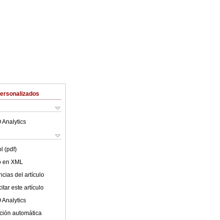
Personalizados
 Analytics
l (pdf)
lo en XML
cias del artículo
tar este artículo
 Analytics
ción automática