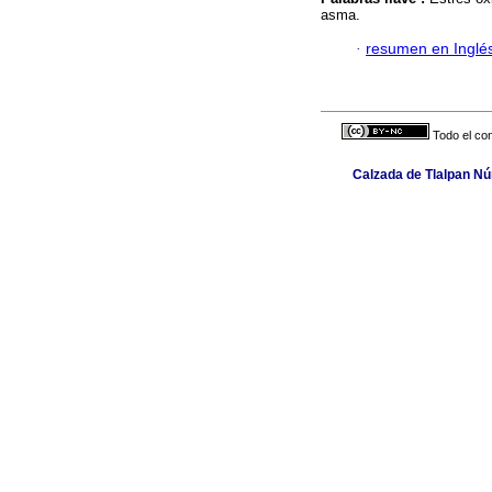
asma.
·
resumen en Inglé
Todo el con
Calzada de Tlalpan Núm