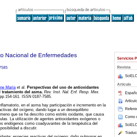
tuto Nacional de Enfermedades
Servicios 
Revista
7585
SciELO
Articulo
ne María
et al.
Perspectivas del uso de antioxidantes
 tratamiento del asma
.
Rev. Inst. Nal. Enf. Resp. Mex.
Españo
2, pp.154-161. ISSN 0187-7585.
Artícu
nflamatorio, en el asma hay participación e incremento en la
Referen
ctivas del oxígeno, dando lugar a un desequilibrio
nómeno que se ha descrito como estrés oxidante, que causa
Como ci
ulas. La utilización de agentes antioxidantes exógenos o
tes endógenos como coadyuvantes de la terapéutica del
SciELO
osibilidad a discutir.
Traduc
idante; especies reactivas del oxígeno; daño pulmonar en