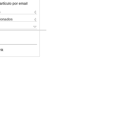
artículo por email
s
cionados
nk