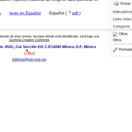
Enviar 
Indicadore
s
·
texto en Español
·
Español (
pdf
)
Links rela
Compartir
Otros
tenido de esta revista, excepto dónde está identificado, está bajo una
Otros
Licencia Creative Commons
. 4502,, Col. Sección XVI, C.P.14080 México, D.F., México
Permali
editoria@iner.gob.mx