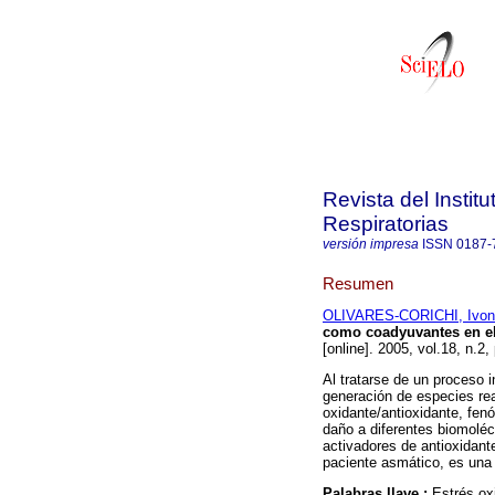
Revista del Insti
Respiratorias
versión impresa
ISSN
0187-
Resumen
OLIVARES-CORICHI, Ivon
como coadyuvantes en el
[online]. 2005, vol.18, n.
Al tratarse de un proceso i
generación de especies rea
oxidante/antioxidante, fe
daño a diferentes biomoléc
activadores de antioxidan
paciente asmático, es una p
Palabras llave :
Estrés ox