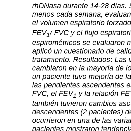
rhDNasa durante 14-28 días. S
menos cada semana, evaluando
el volumen espiratorio forzad
FEV
/ FVC y el flujo espirat
1
espirométricos se evaluaron m
aplicó un cuestionario de calid
tratamiento.
Resultados
:
Las 
cambiaron en la mayoría de l
un paciente tuvo mejoría de l
las pendientes ascendentes es
FVC, el FEV
y la relación F
1
también tuvieron cambios asc
descendentes (2 pacientes) de
ocurrieron en una de las vari
pacientes mostraron tendencia 