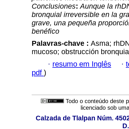
Conclusiones
:
Aunque la rhDN
bronquial irreversible en la 
grave, una pequeña proporción
benéfico
Palavras-chave :
Asma; rhDN
mucoso; obstrucción bronquia
·
resumo em Inglês
·
pdf
)
Todo o conteúdo deste pe
licenciado sob um
Calzada de Tlalpan Núm. 4502,
D.