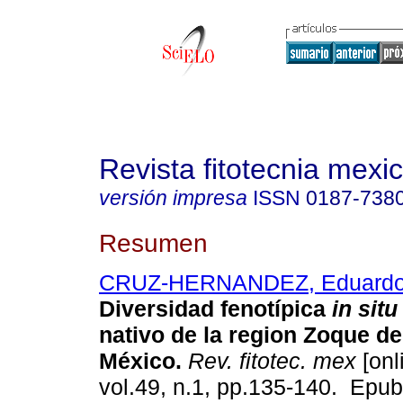
Revista fitotecnia mexi
versión impresa
ISSN
0187-738
Resumen
CRUZ-HERNANDEZ, Eduardo 
Diversidad fenotípica
in situ
nativo de la region Zoque d
México.
Rev. fitotec. mex
[onl
vol.49, n.1, pp.135-140. Epu