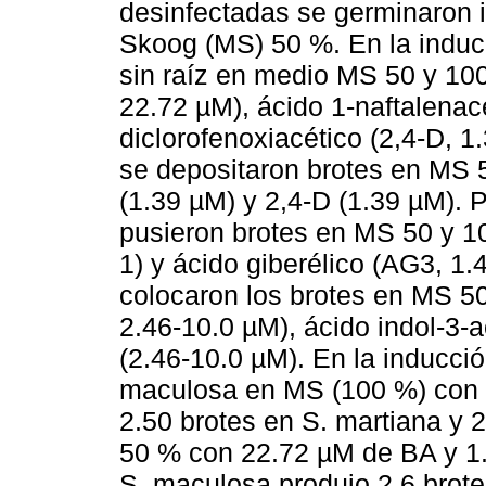
desinfectadas se germinaron i
Skoog (MS) 50 %. En la inducc
sin raíz en medio MS 50 y 10
22.72 µM), ácido 1-naftalenac
diclorofenoxiacético (2,4-D, 1
se depositaron brotes en MS
(1.39 µM) y 2,4-D (1.39 µM). 
pusieron brotes en MS 50 y 1
1) y ácido giberélico (AG3, 1.4
colocaron los brotes en MS 50
2.46-10.0 µM), ácido indol-3-
(2.46-10.0 µM). En la inducció
maculosa en MS (100 %) con 
2.50 brotes en S. martiana y 
50 % con 22.72 µM de BA y 1.
S. maculosa produjo 2.6 brote