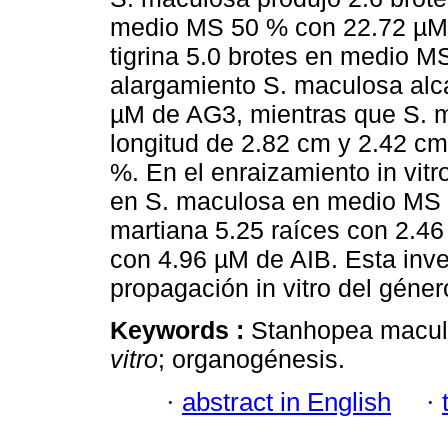
medio MS 50 % con 22.72 µM 
tigrina 5.0 brotes en medio 
alargamiento S. maculosa al
µM de AG3, mientras que S. ma
longitud de 2.82 cm y 2.42 c
%. En el enraizamiento in vitr
en S. maculosa en medio MS 
martiana 5.25 raíces con 2.46 
con 4.96 µM de AIB. Esta inve
propagación in vitro del géne
Keywords :
Stanhopea maculos
vitro
; organogénesis.
·
abstract in English
·