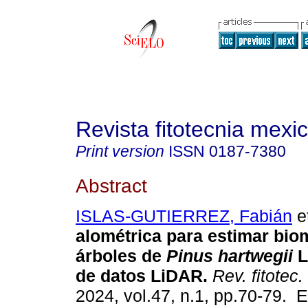
Revista fitotecnia mexi
Print version
ISSN
0187-7380
Abstract
ISLAS-GUTIERREZ, Fabián
et
alométrica para estimar bio
árboles de
Pinus hartwegii
L
de datos LiDAR.
Rev. fitotec
2024, vol.47, n.1, pp.70-79. 