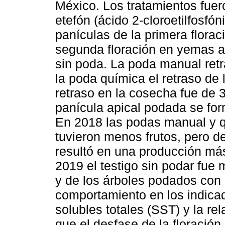
México. Los tratamientos fue
etefón (ácido 2-cloroetilfosfón
panículas de la primera flora
segunda floración en yemas axi
sin poda. La poda manual retra
la poda química el retraso de l
retraso en la cosecha fue de 
panícula apical podada se for
En 2018 las podas manual y q
tuvieron menos frutos, pero d
resultó en una producción más
2019 el testigo sin podar fue 
y de los árboles podados con 
comportamiento en los indicad
solubles totales (SST) y la r
que el desfase de la floraci