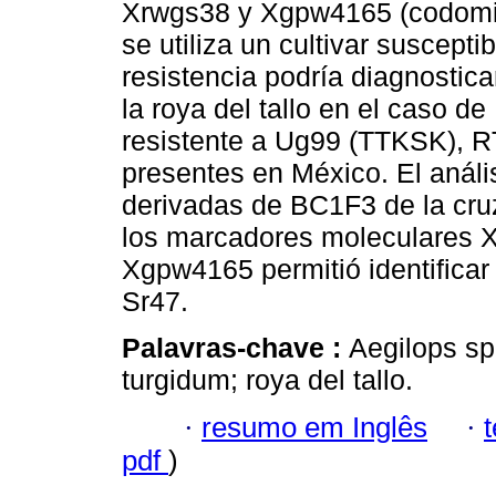
Xrwgs38 y Xgpw4165 (codomi
se utiliza un cultivar suscepti
resistencia podría diagnostic
la roya del tallo en el caso 
resistente a Ug99 (TTKSK), RT
presentes en México. El análi
derivadas de BC1F3 de la cru
los marcadores moleculares
Xgpw4165 permitió identificar 
Sr47.
Palavras-chave :
Aegilops sp
turgidum; roya del tallo.
·
resumo em Inglês
·
pdf
)