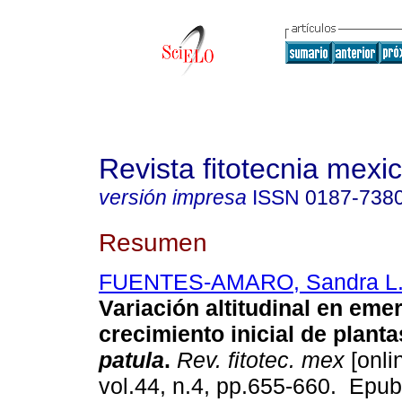
Revista fitotecnia mexi
versión impresa
ISSN
0187-738
Resumen
FUENTES-AMARO, Sandra L
Variación altitudinal en eme
crecimiento inicial de plant
patula
.
Rev. fitotec. mex
[onli
vol.44, n.4, pp.655-660. Epu