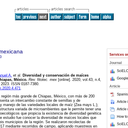
a mexicana
Services 
0
Journal
SciELO
uel A.
et al.
Diversidad y conservación de maíces
Google
Chiapas, México.
Rev. fitotec. mex
[online]. 2020, vol.43, n.4,
 2023. ISSN 0187-7380.
Article
fm.2020.4.471
.
Spanis
a región más grande de Chiapas, México, con más de 200
enta un intercambio constante de semillas y de
Article
y manejo de las variedades locales de maíz (Zea mays L.);
tructura variada de microambientes que le permite tener una
Article
oecológicos que propicia la existencia de diversidad genética
How to 
te estudio fue conocer la diversidad de maíces locales que
is municipios de la región. Se realizaron recolectas de
SciELO
17 mediante recorridos de campo, aplicando muestreos en