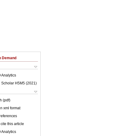
on Demand
 Analytics
 Scholar H5M5 (
2021
)
h (pdf)
 in xml format
 references
cite this article
 Analytics