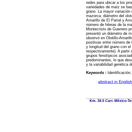
redes para ubicar a los pro
variedades de maíz se bas
grano. La mayor variación 
mazorca, diámetro del olo
Amarillo de El Parral y Am
número de hileras de la ma
Montecristo de Guerrero pr
presentó un diámetro de ma
observó en Olotillo-Amaril
positivas entre número de 
y longitud del grano con el
respectivamente). A partir 
grupos fenotípicos asocia
predominantes, lo que desc
y la variabilidad genética 
Keywords :
Identificación
·
abstract in Englis
Km. 38.5 Carr. México-Tex