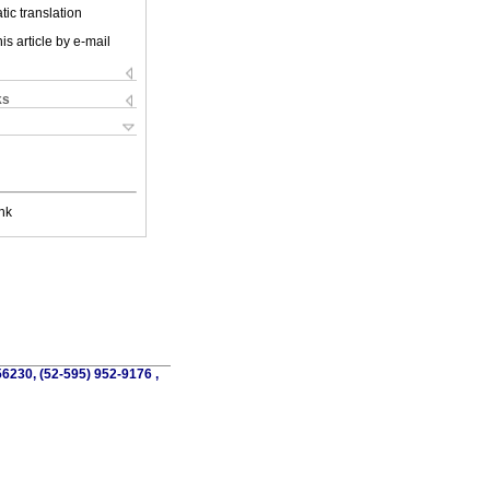
ic translation
is article by e-mail
ks
nk
56230, (52-595) 952-9176 ,