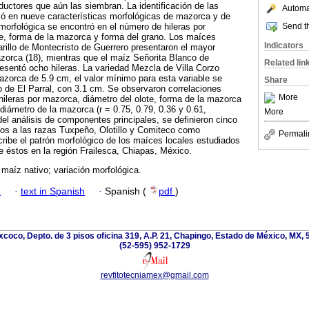
ductores que aún las siembran. La identificación de las
Automat
ó en nueve características morfológicas de mazorca y de
Send th
morfológica se encontró en el número de hileras por
te, forma de la mazorca y forma del grano. Los maíces
Indicators
arillo de Montecristo de Guerrero presentaron el mayor
zorca (18), mientras que el maíz Señorita Blanco de
Related lin
esentó ocho hileras. La variedad Mezcla de Villa Corzo
zorca de 5.9 cm, el valor mínimo para esta variable se
Share
lo de El Parral, con 3.1 cm. Se observaron correlaciones
More
hileras por mazorca, diámetro del olote, forma de la mazorca
 diámetro de la mazorca (r = 0.75, 0.79, 0.36 y 0.61,
More
del análisis de componentes principales, se definieron cinco
dos a las razas Tuxpeño, Olotillo y Comiteco como
Permali
ribe el patrón morfológico de los maíces locales estudiados
de éstos en la región Frailesca, Chiapas, México.
; maíz nativo; variación morfológica.
h
·
text in Spanish
·
Spanish (
pdf
)
coco, Depto. de 3 pisos oficina 319, A.P. 21, Chapingo, Estado de México, MX, 
(52-595) 952-1729
revfitotecniamex@gmail.com