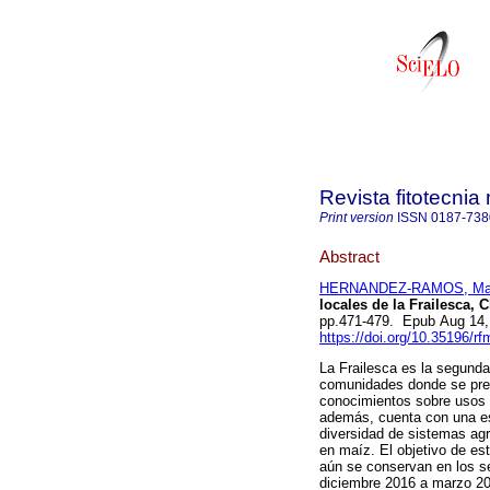
Revista fitotecni
Print version
ISSN
0187-738
Abstract
HERNANDEZ-RAMOS, Man
locales de la Frailesca, 
pp.471-479. Epub Aug 14,
https://doi.org/10.35196/r
La Frailesca es la segund
comunidades donde se pres
conocimientos sobre usos 
además, cuenta con una es
diversidad de sistemas agr
en maíz. El objetivo de es
aún se conservan en los se
diciembre 2016 a marzo 20