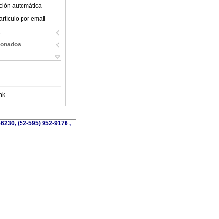
ción automática
artículo por email
s
cionados
nk
56230, (52-595) 952-9176 ,