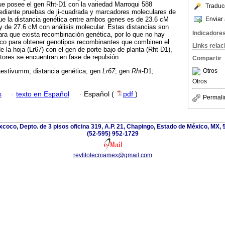
ue posee el gen Rht-D1 con la variedad Marroqui 588
Traduc
ediante pruebas de ji-cuadrada y marcadores moleculares de
Enviar 
ue la distancia genética entre ambos genes es de 23.6 cM
 y de 27.6 cM con análisis molecular. Estas distancias son
Indicadore
ra que exista recombinación genética, por lo que no hay
co para obtener genotipos recombinantes que combinen el
Links rela
e la hoja (Lr67) con el gen de porte bajo de planta (Rht-D1),
ores se encuentran en fase de repulsión.
Compartir
Otros
aestivumm; distancia genética; gen
Lr67
; gen
Rht
-D1;
Otros
s
·
texto en Español
·
Español (
pdf
)
Permali
coco, Depto. de 3 pisos oficina 319, A.P. 21, Chapingo, Estado de México, MX, 
(52-595) 952-1729
revfitotecniamex@gmail.com