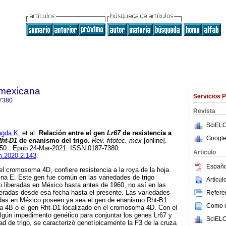
a mexicana
Servicios 
7380
Revista
SciELO
gda K.
et al.
Relación entre el gen
Lr67
de resistencia a
Google
ht-D1
de enanismo del trigo.
Rev. fitotec. mex
[online].
-150. Epub 24-Mar-2021. ISSN 0187-7380.
Articulo
fm.2020.2.143
.
Españo
el cromosoma 4D, confiere resistencia a la roya de la hoja
cina E. Este gen fue común en las variedades de trigo
Artícu
to liberadas en México hasta antes de 1960, no así en las
eradas desde esa fecha hasta el presente. Las variedades
Referen
adas en México poseen ya sea el gen de enanismo Rht-B1
Como ci
a 4B o el gen Rht-D1 localizado en el cromosoma 4D. Con el
e algún impedimento genético para conjuntar los genes Lr67 y
SciELO
d de trigo, se caracterizó genotípicamente la F3 de la cruza