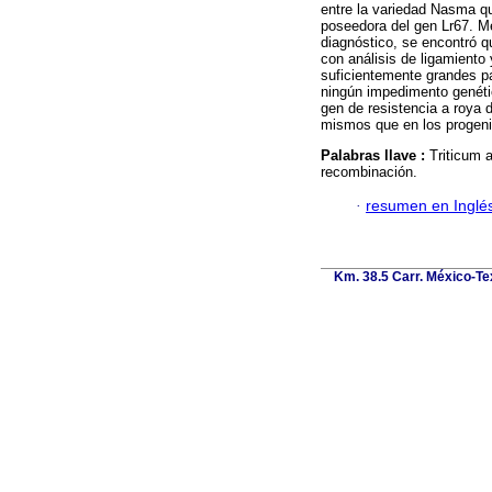
entre la variedad Nasma q
poseedora del gen Lr67. M
diagnóstico, se encontró q
con análisis de ligamiento
suficientemente grandes pa
ningún impedimento genéti
gen de resistencia a roya d
mismos que en los progenit
Palabras llave :
Triticum 
recombinación.
·
resumen en Inglé
Km. 38.5 Carr. México-Tex