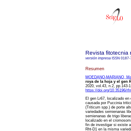
Revista fitotecni
versión impresa
ISSN
0187-
Resumen
MOEDANO-MARIANO, Ma
roya de la hoja y el gen
R
2020, vol.43, n.2, pp.143
https://doi.org/10.35196/r
El gen Lr67, localizado en 
causada por Puccinia triti
(Triticum spp.) de porte al
variedades semienanas lib
semienanas de trigo liber
localizado en el cromosom
fin de investigar si exist
Rht-D1 en la misma varieda