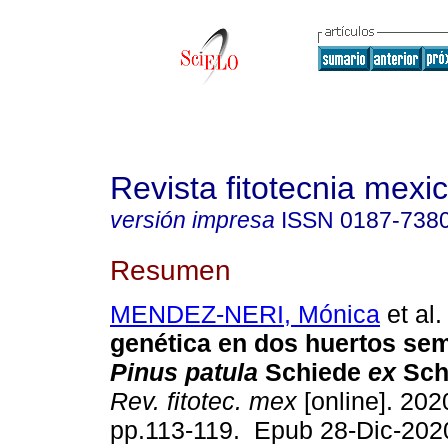
Revista fitotecnia mexi
versión impresa
ISSN
0187-738
Resumen
MENDEZ-NERI, Mónica
et al.
genética en dos huertos sem
Pinus patula
Schiede
ex
Sch
Rev. fitotec. mex
[online]. 2020
pp.113-119. Epub 28-Dic-202