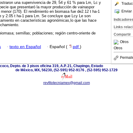
straron una supervivencia de 29, 54 y 61 % para Lm, Lc y
Traduc
pecie que presentaró la mayor producción de vainaspor
Enviar 
a menor (170). El rendimiento en biomasa fue de2.12 t ha-1
Le y 2.05 t ha-1 para Lm. Se concluye que Lcy Le son
Indicadore
amiento en características agronómicas,lo que las hace
echamiento.
Links rela
biomasa; semillas; poblaciones; región centro-oriente de
Compartir
Otros
s
·
texto en Español
·
Español (
pdf
)
Otros
Permali
oco, Depto. de 3 pisos oficina 319, A.P. 21, Chapingo, Estado
de México, MX, 56230, (52-595) 952-9176 , (52-595) 952-1729
revfitotecniamex@gmail.com