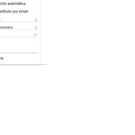
ción automática
artículo por email
s
cionados
nk