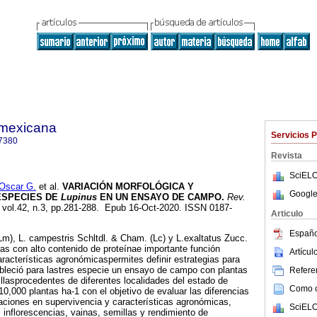
a mexicana
Servicios 
7380
Revista
SciELO
scar G.
et al.
VARIACIÓN MORFOLÓGICA Y
Google
ESPECIES DE
Lupinus
EN UN ENSAYO DE CAMPO.
Rev.
, vol.42, n.3, pp.281-288. Epub 16-Oct-2020. ISSN 0187-
Articulo
Españo
m), L. campestris Schltdl. & Cham. (Lc) y L.exaltatus Zucc.
s con alto contenido de proteínae importante función
Artícu
aracterísticas agronómicaspermites definir estrategias para
bleció para lastres especie un ensayo de campo con plantas
Referen
illasprocedentes de diferentes localidades del estado de
Como ci
0,000 plantas ha-1 con el objetivo de evaluar las diferencias
aciones en supervivencia y características agronómicas,
SciELO
 inflorescencias, vainas, semillas y rendimiento de