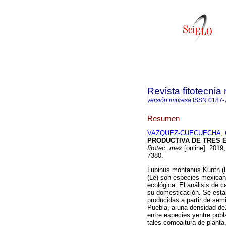
Revista fitotecni
versión impresa
ISSN
0187-
Resumen
VAZQUEZ-CUECUECHA, O
PRODUCTIVA DE TRES 
fitotec. mex
[online]. 2019
7380.
Lupinus montanus Kunth (L
(Le) son especies mexicana
ecológica. El análisis de c
su domesticación. Se esta
producidas a partir de sem
Puebla, a una densidad de1
entre especies yentre pobl
tales comoaltura de planta,