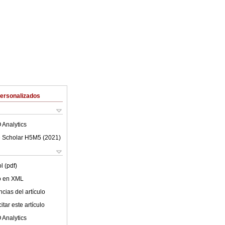
Personalizados
 Analytics
 Scholar H5M5 (
2021
)
l (pdf)
lo en XML
cias del artículo
tar este artículo
 Analytics