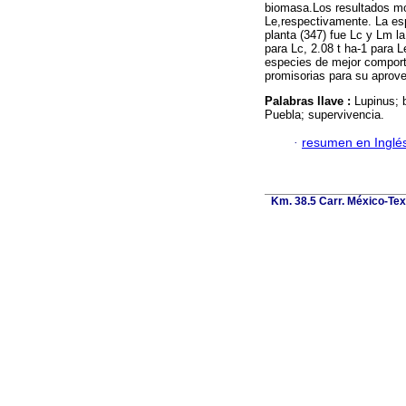
biomasa.Los resultados mo
Le,respectivamente. La es
planta (347) fue Lc y Lm l
para Lc, 2.08 t ha-1 para 
especies de mejor comport
promisorias para su aprov
Palabras llave :
Lupinus; 
Puebla; supervivencia.
·
resumen en Inglé
Km. 38.5 Carr. México-Texc