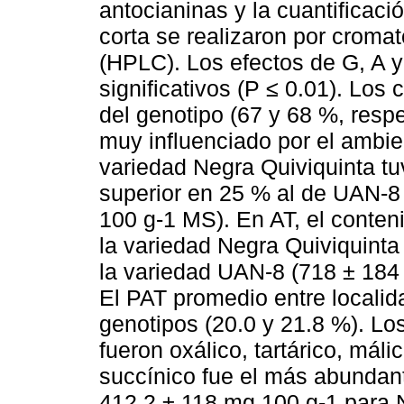
antocianinas y la cuantificac
corta se realizaron por cromat
(HPLC). Los efectos de G, A y
significativos (P ≤ 0.01). Lo
del genotipo (67 y 68 %, resp
muy influenciado por el ambien
variedad Negra Quiviquinta t
superior en 25 % al de UAN-
100 g-1 MS). En AT, el conten
la variedad Negra Quiviquinta
la variedad UAN-8 (718 ± 18
El PAT promedio entre locali
genotipos (20.0 y 21.8 %). Lo
fueron oxálico, tartárico, málic
succínico fue el más abundan
412.2 ± 118 mg 100 g-1 para 